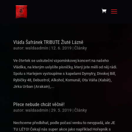
Vláďa Šafránek TRIBUTE Žluté Lázně
autor:
waldaadmin
|
12. 6. 2019
|
Články
Ve čtvrtek se uskuteční vzpomínkovej koncert na našeho
Vládíka, na kterým uslyšíte písničky, který jste měli od něj rádi.
Spolu s Harlejem vystoupíme s kapelami Dymytry, Divokej Bill,
Rybičky 48, Debustrol, Alkohol, Komunál, Ota Váňa (Kabát),
Jirka Urban (Arakain),...
Přece nebude chcát věčně!
autor:
waldaadmin
|
29. 5. 2019
|
Články
Nechceme předbíhat, podle počasí venku to nevypadá, ale JE
TU LÉTO! Čekají nás super akce jako například Hořepník s