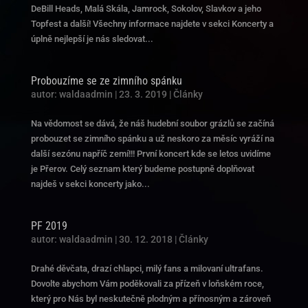
DeBill Heads, Malá Skála, Jamrock, Sokolov, Slavkov a jeho
Topfest a další! Všechny informace najdete v sekci Koncerty a
úplně nejlepší je nás sledovat...
Probouzíme se ze zimního spánku
autor:
waldaadmin
|
23. 3. 2019
|
Články
Na vědomost se dává, že náš hudební soubor grázlů se začíná
probouzet se zimního spánku a už neskoro za měsíc vyráží na
další sezónu napříč zemí!!! První koncert kde se letos uvidíme
je Přerov. Celý seznam který budeme postupně doplňovat
najdeš v sekci koncerty jako...
PF 2019
autor:
waldaadmin
|
30. 12. 2018
|
Články
Drahé děvčata, drazí chlapci, milý fans a milovaní ultrafans.
Dovolte abychom Vám poděkovali za přízeň v loňském roce,
který pro Nás byl neskutečně plodným a přínosným a zároveň