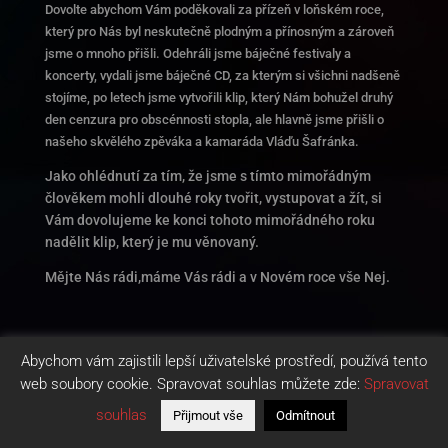
Dovolte abychom Vám poděkovali za přízeň v loňském roce,
který pro Nás byl neskutečně plodným a přínosným a zároveň
jsme o mnoho přišli. Odehráli jsme báječné festivaly a
koncerty, vydali jsme báječné CD, za kterým si všichni nadšeně
stojíme, po letech jsme vytvořili klip, který Nám bohužel druhý
den cenzura pro obscénnosti stopla, ale hlavně jsme přišli o
našeho skvělého zpěváka a kamaráda Vláďu Šafránka.
Jako ohlédnutí za tím, že jsme s tímto mimořádným
člověkem mohli dlouhé roky tvořit, vystupovat a žít, si
Vám dovolujeme ke konci tohoto mimořádného roku
nadělit klip, který je mu věnovaný.
Mějte Nás rádi,máme Vás rádi a v Novém roce vše Nej.
Abychom vám zajistili lepší uživatelské prostředí, používá tento
web soubory cookie. Spravovat souhlas můžete zde:
Spravovat
souhlas
Přijmout vše
Odmítnout