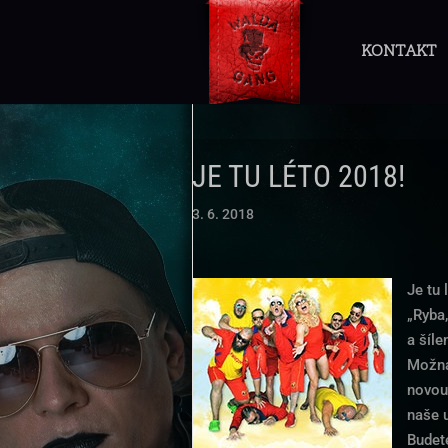
KONTAKT
JE TU LÉTO 2018!
3. 6. 2018
Je tu 
„Ryba,
a šíle
Možná
novou
naše 
Budet