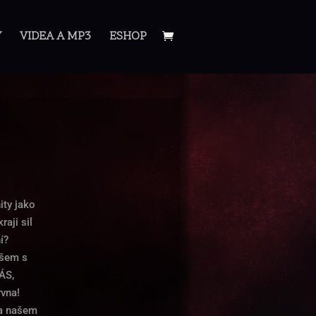
Y
VIDEA A MP3
ESHOP
ity jako
raji sil
í?
všem s
ÁS,
rvna!
na našem