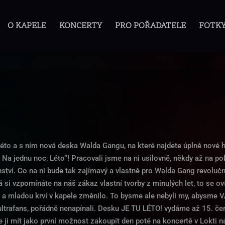
O KAPELE
KONCERTY
PRO POŘADATELE
FOTK
léto a s ním nová deska Walda Gangu, na které najdete úplně nové h
 Na jednu noc, Léto“! Pracovali jsme na ni usilovně, někdy až na pok
nství. Co na ni bude tak zajímavý a vlastně pro Walda Gang revolučn
 si vzpomínáte na náš zákaz vlastní tvorby z minulých let, to se o
 a mladou krví v kapele změnilo. To bysme ale nebyli my, abysme V
ultrafans, pořádně nenapínali. Desku JE TU LÉTO! vydáme až 15. če
e ji mít jako první možnost zakoupit den poté na koncertě v Lokti 