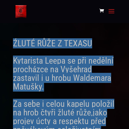
ŹLUTÉ RŮŽE Z TEXASU
Kytarista Leepa se při nedělní
procházce na Vyšehrad
zastavil i u hrobu Waldemara
Matušky.
Za sebe i celou kapelu položil
na hrob čtyři žluté růže,jako
projev úcty a respektu před