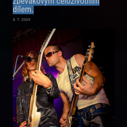
zpěvákovým celoživotním
dílem.
8. 7. 2009