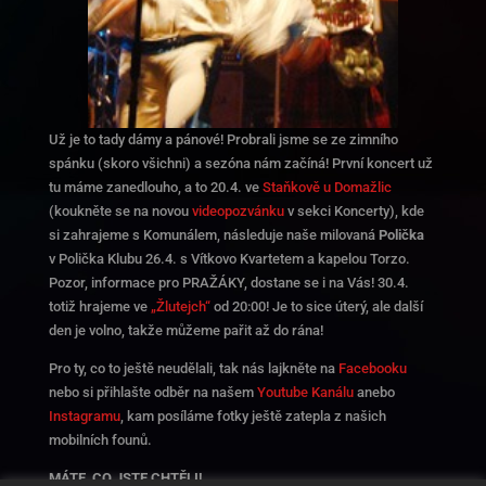
Už je to tady dámy a pánové! Probrali jsme se ze zimního
spánku (skoro všichni) a sezóna nám začíná! První koncert už
tu máme zanedlouho, a to 20.4. ve
Staňkově u Domažlic
(koukněte se na novou
videopozvánku
v sekci Koncerty), kde
si zahrajeme s Komunálem, následuje naše milovaná
Polička
v Polička Klubu 26.4. s Vítkovo Kvartetem a kapelou Torzo.
Pozor, informace pro PRAŽÁKY, dostane se i na Vás! 30.4.
totiž hrajeme ve
„Žlutejch“
od 20:00! Je to sice úterý, ale další
den je volno, takže můžeme pařit až do rána!
Pro ty, co to ještě neudělali, tak nás lajkněte na
Facebooku
nebo si přihlašte odběr na našem
Youtube Kanálu
anebo
Instagramu
, kam posíláme fotky ještě zatepla z našich
mobilních founů.
MÁTE, CO JSTE CHTĚLI!