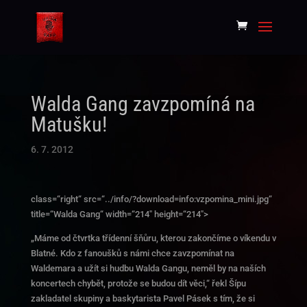
Walda Gang zavzpomíná na
Matušku!
6. 7. 2012
class=“right“ src=“../info/?download=info:vzpomina_mini.jpg“
title=“Walda Gang“ width=“214″ height=“214″>
„Máme od čtvrtka třídenní šňůru, kterou zakončíme o
víkendu
v
Blatné. Kdo z fanoušků s námi chce zavzpomínat na
Waldemara a užít si hudbu Walda Gangu, neměl by na naších
koncertech chybět, protože se budou dít věci,“ řekl Šípu
zakladatel skupiny a baskytarista Pavel Pásek s tím, že si