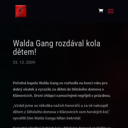
Walda Gang rozdával kola
dětem!
23. 12. 2009
Početná kapela Walda Gang se rozhodla na konci roku pro
dobrý skutek a vyrazila za dětmi do Dětského domova v
Klánovicích. Drsní chlápci samozřejmě nepřijeli s prázdnou.
„Vzdali jsme se několika našich honorářů a za ně nakoupili
dětem z Dětského domova v Klánovicích osm horských kol,“
vysvětlil člen Walda Gangu Milan Sekretář.