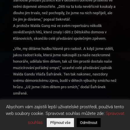
Samotné předání jízdních kol v dětském domově proběhlo ve
velmi dojemné atmosféře. „Děti na ta kola nevěřícně koukaly a
dlouho jim trvalo, než pochopily, že jsme na nich nepřijeli, ale
že jim je dáváme,“ popsal Sekretář.
A protože Walda Gang má ve svém repertoáru několik
osvědčených hitů, které znaly i děti z Dětského domova v
Klánovicích, skončilo celé předávání společným zpěvem.
„Víte, my děláme hudbu hlavně pro radost. A když jsme viděli,
jakou radost kola, která jsme nakoupili za naše nezkromné
honoráře, udělala těm dětem, tak už tím prostě dostalo naše
muzicírování pořádný smysl,“ uzavřel celé předávání zpěvák
Walda Gandu Vláďa Šafránek. Ten tak nakonec, navzdory
svému démonickému zjevu, budil v dětech výbuchy smíchu než
hrůzu. „Už jsme i těm dětem pro smích,“ dodal Šafránek
smířeně.
Článek vyšel na
novinky.cz
,
super.cz
,
ahaonline.cz
,
blesk.cz
.
Abychom vám zajistili lepší uživatelské prostředí, používá tento
web soubory cookie. Spravovat souhlas můžete zde:
Spravovat
souhlas
Přijmout vše
Odmítnout