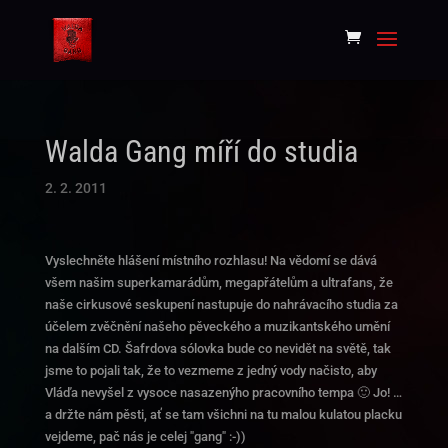
Walda Gang míří do studia
2. 2. 2011
Vyslechněte hlášení místního rozhlasu! Na vědomí se dává
všem našim superkamarádům, megapřátelům a ultrafans, že
naše cirkusové seskupení nastupuje do nahrávacího studia za
účelem zvěčnění našeho pěveckého a muzikantského umění
na dalším CD. Šafrdova sólovka bude co nevidět na světě, tak
jsme to pojali tak, že to vezmeme z jedný vody načisto, aby
Vláďa nevyšel z vysoce nasazenýho pracovního tempa 🙂 Jo! …
a držte nám pěsti, ať se tam všichni na tu malou kulatou placku
vejdeme, pač nás je celej "gang" :-))