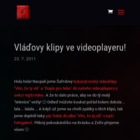
Vláďovy klipy ve videoplayeru!
23. 7. 2011
Hola hola! Nacpali jsme Šafrdovy
bukanýrovský videoklipy
"Vím, že ty víš" a "Dopis pro tebe" do našeho videoplayeru v
sekci mp3/video.
A že to dalo práce, aby se do tý malý
"televíze" vešly! 🙂 Odteď můžete koukat pořád kolem dokola ..
lala .. lalala … A když už jsme na chvíli zpátky u těch klipů, tak
jsme doplnili taky
pár fotek do alba "Vím, že ty víš" v naší
fotogalerii.
Pěkný pokoukáníčko na Krásku a Zvíře přejeme
všem 🙂