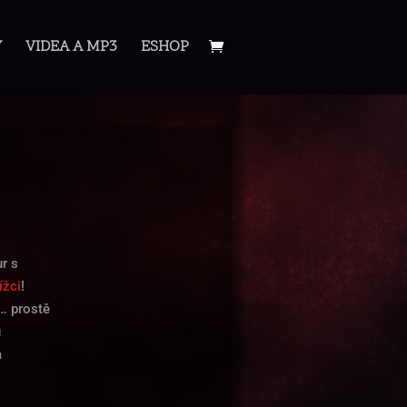
Y
VIDEA A MP3
ESHOP
r s
ížci
!
… prostě
u
a