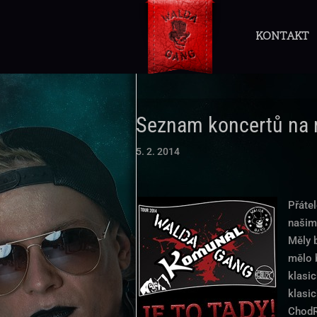
KONTAKT
Seznam koncertů na 
5. 2. 2014
Přáte
našim
Měly 
mělo b
klasi
klasic
ChodR