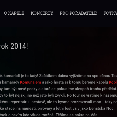
O KAPELE
KONCERTY
PRO POŘADATELE
FOTK
rok 2014!
lé, kamarádi je to tady! Začátkem dubna vyjíždíme na společnou Tou
i kamarády
Komunálem
a jako hosta si k tomu bereme kapelu
Kobl
by tam být nové pecky a staré se pokusíme alespoň trochu předělat
y to být nějak jiné než jste byli zvyklí. Po tour se vrátíme k našem
ckému repertoáru i sestavě, ale to bysme prozrazovali moc… taky n
ké štace, na náměstí, pivovary a letní festivaly jako Benátská Noc,
ock a nevím kde všude možně. Těšíme se sakra na Vás