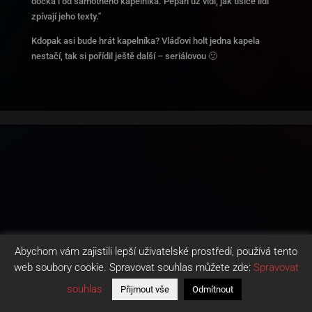
dočká i od samotného kapelníka. Pepan už vidí, jak tisíce lidí
zpívají jeho texty."
Kdopak asi bude hrát kapelníka? Vláďovi holt jedna kapela
nestačí, tak si pořídil ještě další – seriálovou 🙂
Abychom vám zajistili lepší uživatelské prostředí, používá tento
web soubory cookie. Spravovat souhlas můžete zde:
Spravovat
souhlas
Přijmout vše
Odmítnout