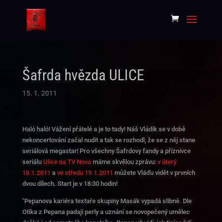
Šafrda hvězda ULICE
15. 1. 2011
Haló haló! Vážení přátelé a je to tady! Náš Vládík se v době
nekoncertování začal nudit a tak se rozhodl, že se z něj stane
seriálová megastar! Pro všechny Šafrdovy fandy a příznivce
seriálu
Ulice na TV Nova
máme skvělou zprávu:
v úterý
18.1.2011
a
ve středu 19.1.2011
můžete Vláďu vidět v prvních
dvou dílech. Start je v 18:30 hodin!
"Pepanova kariéra textaře skupiny Masák vypadá slibně. Dle
Otíka z Pepana padají perly a uznání se novopečený umělec