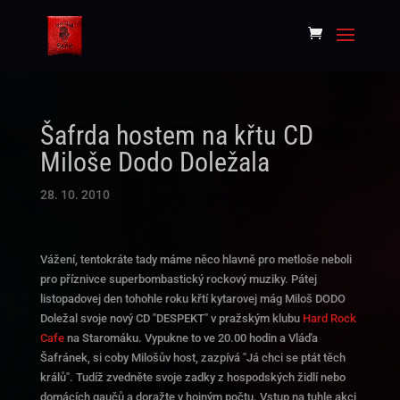
Šafrda hostem na křtu CD
Miloše Dodo Doležala
28. 10. 2010
Vážení, tentokráte tady máme něco hlavně pro metloše neboli
pro příznivce superbombastický rockový muziky. Pátej
listopadovej den tohohle roku křtí kytarovej mág Miloš DODO
Doležal svoje nový CD "DESPEKT" v pražským klubu
Hard Rock
Cafe
na Staromáku. Vypukne to ve 20.00 hodin a Vláďa
Šafránek, si coby Milošův host, zazpívá "Já chci se ptát těch
králů". Tudíž zvedněte svoje zadky z hospodských židlí nebo
domácích gaučů a doražte v hojným počtu. Vstup na tuhle akci