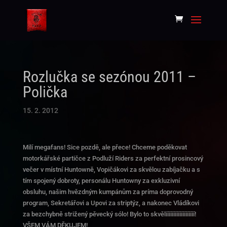
Rozlučka se sezónou 2011 –
Polička
15. 2. 2012
Milí megafans! Sice pozdě, ale přece! Chceme poděkovat
motorkářské partičce z Podluží Riders za perfektní prosincový
večer v místní Huntowně, Vopičákovi za skvělou zabíjačku a s
tím spojený dobroty, personálu Huntowny za exkluzivní
obsluhu, našim hvězdným kumpánům za príma doprovodný
program, Sekretářovi a Upovi za striptýz, a nakonec Vládíkovi
za bezchybně strižený pěvecký sólo! Bylo to skvělííííííííííííííííííí!
VŠEM VÁM DĚKUJEM!