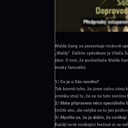
Walda Gang se prezentuje rockově up
„Waldy“. Dalším zpěvákem je Vláďa Ša
sbor. O tom, že posluchače Walda Gang 
mraky fanoušků.
1/ Co je u Vás nového?
Tak kromě toho, že jsme celou zimu kr
zmínku stojí to, že se na tuto sezónu t
2/ Máte připraveno něco speciálního
Určitě ano, ale netýká se to jen pódio
3/ Myslíte se, že je dobře, že vznikaj
Každý nově vznikající festival si ve v