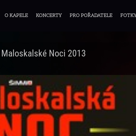
O KAPELE
KONCERTY
PRO POŘADATELE
FOTK
y Maloskalské Noci 2013