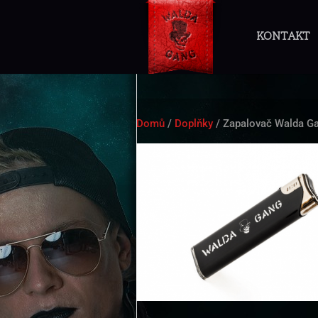
KONTAKT
Domů
/
Doplňky
/ Zapalovač Walda G