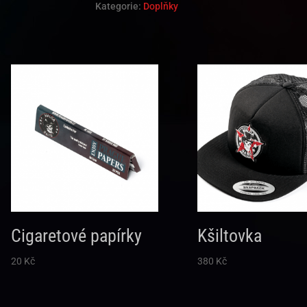
Kategorie:
Doplňky
Cigaretové papírky
Kšiltovka
20
Kč
380
Kč