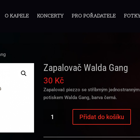
O KAPELE
KONCERTY
PRO POŘADATELE
FOTK
ang
Zapalovač Walda Gang
30
Kč
Zapalovač piezzo se stříbrným jednostranným
potiskem Walda Gang, barva černá.
Zapalovač
Přidat do košíku
Walda
Gang
množství