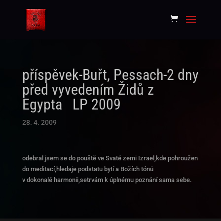
příspěvek-Buřt, Pessach-2 dny
před vyvedením Židů z
Egypta LP 2009
28. 4. 2009
odebral jsem se do pouště ve Svaté zemi Izrael,kde pohroužen
do meditací,hledaje podstatu bytí a Božích tónů
v dokonalé harmonii,setrvám k úplnému poznání sama sebe.