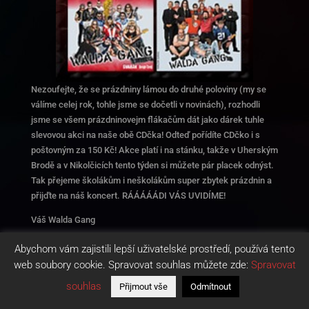
Nezoufejte, že se prázdniny lámou do druhé poloviny (my se
válíme celej rok, tohle jsme se dočetli v novinách), rozhodli
jsme se všem prázdninovejm flákačům dát jako dárek tuhle
slevovou akci na naše obě CDčka! Odteď pořídíte CDčko i s
poštovným za 150 Kč! Akce platí i na stánku, takže v Uherským
Brodě a v Nikolčicích tento týden si můžete pár placek odnýst.
Tak přejeme školákům i neškolákům super zbytek prázdnin a
přijďte na náš koncert. RÁÁÁÁÁDI VÁS UVIDÍME!
Váš Walda Gang
Abychom vám zajistili lepší uživatelské prostředí, používá tento
web soubory cookie. Spravovat souhlas můžete zde:
Spravovat
souhlas
Přijmout vše
Odmítnout