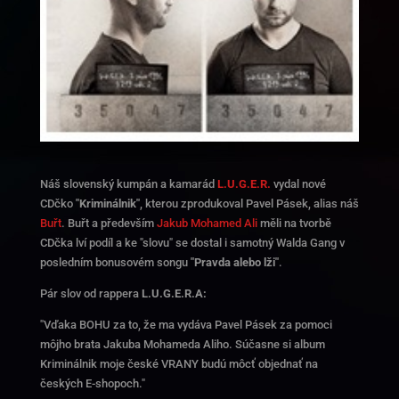
Náš slovenský kumpán a kamarád
L.U.G.E.R.
vydal nové
CDčko
"Kriminálnik"
, kterou zprodukoval Pavel Pásek, alias náš
Buřt
. Buřt a především
Jakub Mohamed Ali
měli na tvorbě
CDčka lví podíl a ke "slovu" se dostal i samotný Walda Gang v
posledním bonusovém songu
"Pravda alebo lži"
.
Pár slov od rappera
L.U.G.E.R.A:
"Vďaka BOHU za to, že ma vydáva Pavel Pásek za pomoci
môjho brata Jakuba Mohameda Aliho. Súčasne si album
Kriminálnik moje české VRANY budú môcť objednať na
českých E-shopoch."