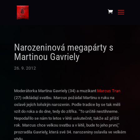
Narozeninová megapárty s
Martinou Gavriely
26. 9. 2012
Moderátorka Martina Gavriely (34) a muzikant
Marcus Tran
(27) odkládají svatbu. Marcus požádal Martinu o ruku na
oslavě jejích loňskýn narozenin. Podle tradice by se tak měli
vzít do roka a do dne, tedy do zítřka. "To určitě nestihneme.
Nepodařilo se nám to letos v létě uskutečnit, takže až příští
rok. Marcus chce velkou svatbu a v létě, bude to jeho první,"
prozradila Gavriely, která své 34. narozeniny oslavila ve velkém
stylu.