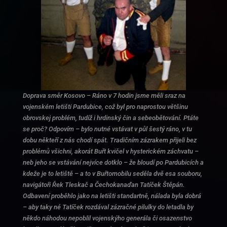
Doprava směr Kosovo – Ráno v 7 hodin jsme měli sraz na
vojenském letišti Pardubice, což byl pro naprostou většinu
obrovskej problém, tudíž i hrdinský čin a sebeobětování. Ptáte
se proč? Odpovím – bylo nutné vstávat v půl šestý ráno, v tu
dobu někteří z nás chodí spát. Tradičním zázrakem přijeli bez
problémů všichni, akorát Buřt kvičel v hysterickém záchvatu –
neb jeho se vstávání nejvíce dotklo – že bloudí po Pardubicích a
kdeže je to letiště – a to v Buřtomobilu seděla dvě esa souboru,
navigátoři Řek Tleskač a Čechokanaďan Tatíček Štěpán.
Odbavení proběhlo jako na letišti standartně, nálada byla dobrá
– aby taky né Tatíček rozdával zázračné pilulky do letadla by
někdo náhodou nepoblil vojenskýho generála či osazenstvo