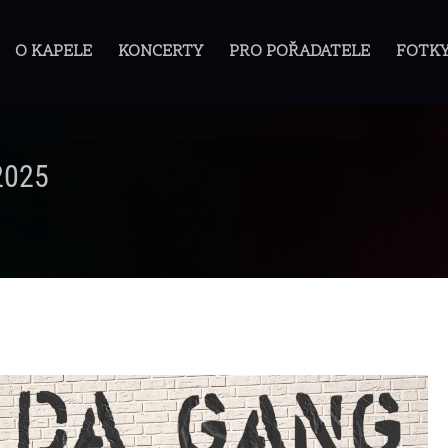
O KAPELE
KONCERTY
PRO POŘADATELE
FOTK
 2025