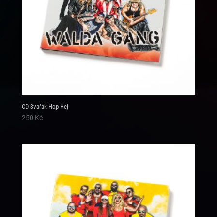
CD Svařák Hop Hej
250
Kč