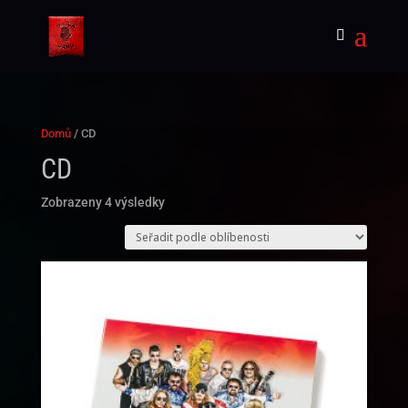
Domů
/ CD
CD
Seřazeno
Zobrazeny 4 výsledky
podle
oblíbenosti