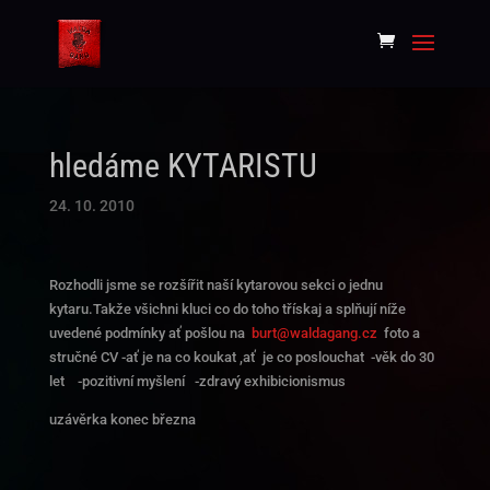
hledáme KYTARISTU
24. 10. 2010
Rozhodli jsme se rozšířit naší kytarovou sekci o jednu
kytaru.Takže všichni kluci co do toho třískaj a splňují níže
uvedené podmínky ať pošlou na
burt@waldagang.cz
foto a
stručné CV -ať je na co koukat ,ať je co poslouchat -věk do 30
let -pozitivní myšlení -zdravý exhibicionismus
uzávěrka konec března