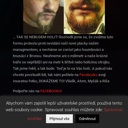
… TAK SE NEBUDEM HOLIT! Rozhodli jsme se, že zvolíme tuto
formu protestu proti nevidání naší nové placky našim
managmentem, a necháme se zarůst jako houmlesáci a
hnusáci z Bronxu. Neuhneme ani o milimetr a naše krásné
tváře se nepřiblíží ani na metr k břitvě nebo holícímu strojku.
Tak jsme řekli, a tak bude. Teď je to na Vás hoši. A pokud nás
chcete povzbudit lidi, tak nám pošlete na
Facebooku
svoji
vousatou fotku, DOKÁŽEME TO! Vládík, Atom, Myšák a Ríša
Podpořte nás na
FACEBOOKU!
Abychom vám zajistili lepší uživatelské prostředí, používá tento
web soubory cookie. Spravovat souhlas můžete zde:
Spravovat
souhlas
Přijmout vše
Odmítnout