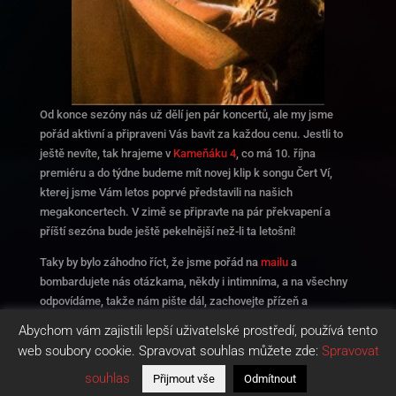
Od konce sezóny nás už dělí jen pár koncertů, ale my jsme
pořád aktivní a připraveni Vás bavit za každou cenu. Jestli to
ještě nevíte, tak hrajeme v
Kameňáku 4
, co má 10. října
premiéru a do týdne budeme mít novej klip k songu Čert Ví,
kterej jsme Vám letos poprvé představili na našich
megakoncertech. V zimě se připravte na pár překvapení a
příští sezóna bude ještě pekelnější než-li ta letošní!
Taky by bylo záhodno říct, že jsme pořád na
mailu
a
bombardujete nás otázkama, někdy i intimníma, a na všechny
odpovídáme, takže nám pište dál, zachovejte přízeň a
namáhejte svoje prstíky a mozkový závity. 🙂
Abychom vám zajistili lepší uživatelské prostředí, používá tento
web soubory cookie. Spravovat souhlas můžete zde:
Spravovat
souhlas
Přijmout vše
Odmítnout