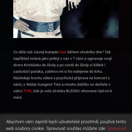
Co dělá náš slavný kumpán
Upír
během všedního dne? Tak
například vstává jako jediný z nás v 7 ráno a vypravuje svoji
dceru Kristiánku do školy a po cestě do školy si klidně i
zaskotačí panáka, zatímco mi si ho nalejeme do krku.
Následuje trochu válení a psychická příprava na koncert s
námi, s Walda Gangem! Toto a mnoho dalšího se dočtete v
sekci
TISK
, kde je celá stránka BLESKU věnovaná Upírovi k
mání.
Napište mu na
Facebook
!
Abychom vám zajistili lepší uživatelské prostředí, používá tento
web soubory cookie. Spravovat souhlas můžete zde:
Spravovat