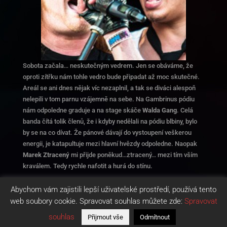
Sobota začala… neskutečným vedrem. Jen se obáváme, že
oproti zítřku nám tohle vedro bude připadat až moc skutečné.
Areál se ani dnes nějak víc nezaplnil, a tak se diváci alespoň
nelepili v tom parnu vzájemně na sebe. Na Gambrinus pódiu
nám odpoledne graduje a na stage skáče
Walda Gang
. Celá
banda čítá tolik členů, že i kdyby nedělali na pódiu blbiny, bylo
by se na co dívat. Že pánové dávají do vystoupení veškerou
energii, je katapultuje mezi hlavní hvězdy odpoledne. Naopak
Marek Ztracený
mi přijde poněkud…ztracený… mezi tím vším
kraválem. Tedy rychle nafotit a hurá do stínu.
Celou reportáž najdete
zde
.
Abychom vám zajistili lepší uživatelské prostředí, používá tento
web soubory cookie. Spravovat souhlas můžete zde:
Spravovat
souhlas
Přijmout vše
Odmítnout