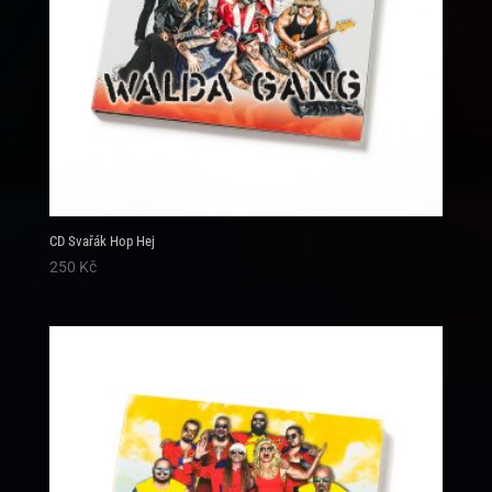
CD Svařák Hop Hej
250
Kč